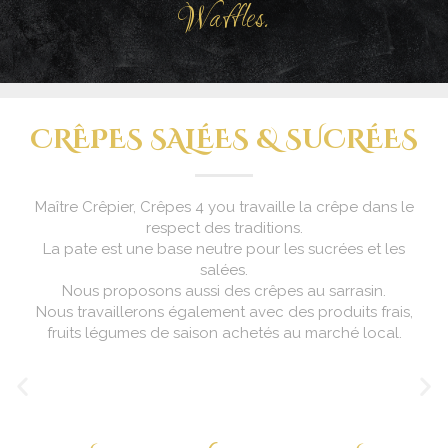
Waffles.
CRÊPES SALÉES & SUCRÉES
Maître Crêpier, Crêpes 4 you travaille la crêpe dans le
respect des traditions.
La pate est une base neutre pour les sucrées et les
salées.
Nous proposons aussi des crêpes au sarrasin.
Nous travaillerons également avec des produits frais,
fruits légumes de saison achetés au marché local.