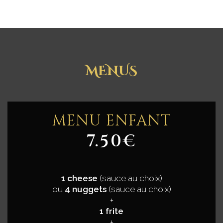
MENUS
MENU ENFANT
7.50€
1 cheese
(sauce au choix)
ou
4 nuggets
(sauce au choix)
+
1 frite
+