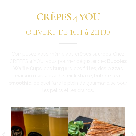
CRÊPES 4 YOU
OUVERT DE 10H à 21H30
Composez vous même vos
crêpes sucrées
.
Chez
CREPES 4 YOU, vous pourrez déguster des
Bubbles
Waffle Cups
, des
burgers
, des
frites
, des
pizzas
maison
mais aussi des
milk shake
,
bubble tea
,
smoothie
, de quoi faire le plein de gourmandise pour
les petits et les grands.